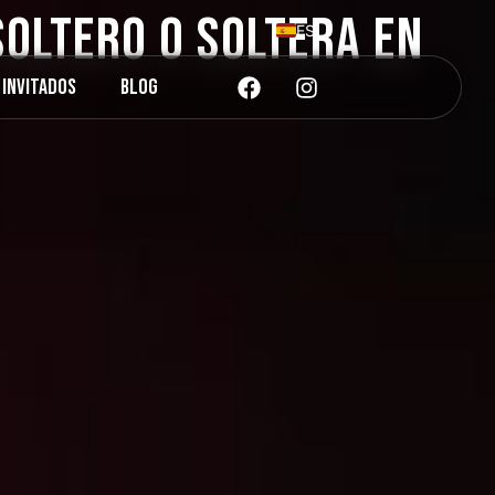
Soltero o Soltera en
ES
EN
 Invitados
Blog